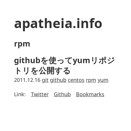
apatheia.info
rpm
githubを使ってyumリポジ
トリを公開する
2011.12.16
git
github
centos
rpm
yum
Link:
Twitter
Github
Bookmarks